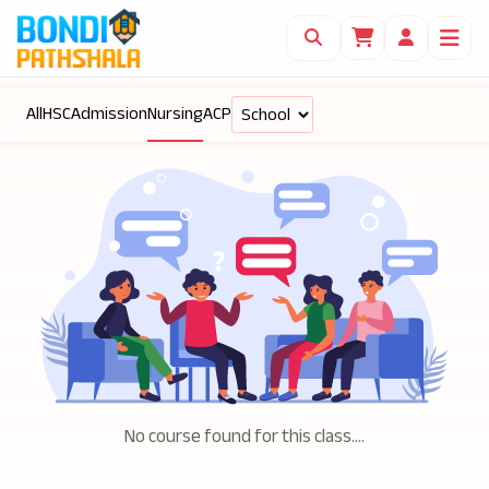
All
HSC
Admission
Nursing
ACP
No course found for this class....