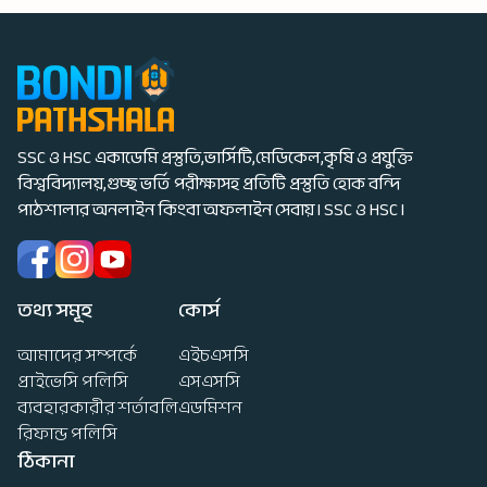
SSC ও HSC একাডেমি প্রস্তুতি,ভার্সিটি,মেডিকেল,কৃষি ও প্রযুক্তি
বিশ্ববিদ্যালয়,গুচ্ছ ভর্তি পরীক্ষাসহ প্রতিটি প্রস্তুতি হোক বন্দি
পাঠশালার অনলাইন কিংবা অফলাইন সেবায় I SSC ও HSC I
তথ্য সমূহ
কোর্স
আমাদের সম্পর্কে
এইচএসসি
প্রাইভেসি পলিসি
এসএসসি
ব্যবহারকারীর শর্তাবলি
এডমিশন
রিফান্ড পলিসি
ঠিকানা