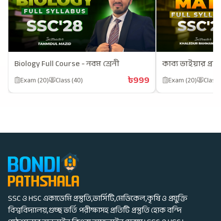
Biology Full Course - নবম শ্রেনী
কাব্য ভাইয়ার প্রাই
৳999
Exam (20)
Class (40)
Exam (20)
Class 
SSC ও HSC একাডেমি প্রস্তুতি,ভার্সিটি,মেডিকেল,কৃষি ও প্রযুক্তি
বিশ্ববিদ্যালয়,গুচ্ছ ভর্তি পরীক্ষাসহ প্রতিটি প্রস্তুতি হোক বন্দি