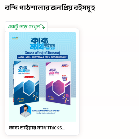
বন্দি পাঠশালার জনপ্রিয় বইসমূহ
একটু পড়ে দেখুন
কাব্য ভাইয়ার ম্যাথ TRICKS
(নবম-দশম-এসএসসি)