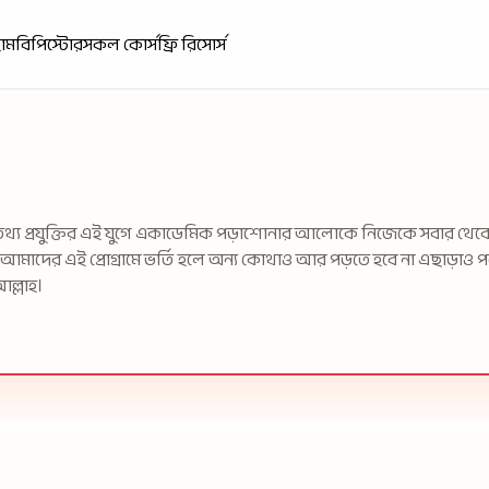
োম
বিপিস্টোর
সকল কোর্স
ফ্রি রিসোর্স
্য।তথ্য প্রযুক্তির এই যুগে একাডেমিক পড়াশোনার আলোকে নিজেকে সবার থে
আমাদের এই প্রোগ্রামে ভর্তি হলে অন্য কোথাও আর পড়তে হবে না এছাড়াও পর
ল্লাহ।