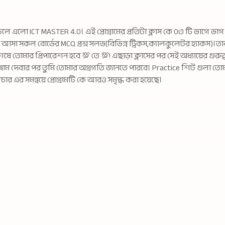
ে এলো ICT MASTER 4.0। এই প্রোগ্রামের প্রতিটা ক্লাস কে ০৩ টি ভাগে ভা
সা সকল বোর্ডের MCQ প্রশ্ন সলভ(বিভিন্ন ট্রিকস,ক্যালকুলেটর হ্যাকস)।ত
ে তোমার প্রিপারেশন হবে 💯 তে 💯! এছাড়া ক্লাসের পর সেই অধ্যায়ের গুরুত্বপ
 দেবার পর তুমি তোমার অগ্রগতি জানতে পারবে। Practice শিট গুলা তোমার 
র এর সমন্বয়ে প্রোগ্রামটি কে আরও সমৃদ্ধ করা হয়েছে।