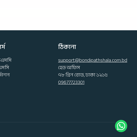
্স
ঠিকানা
চএসসি
support@bondipathshala.com.bd
এসসি
হেড অফিস
মিশন
৭৮ গ্রিন রোড, ঢাকা ১২১৫
09677723301