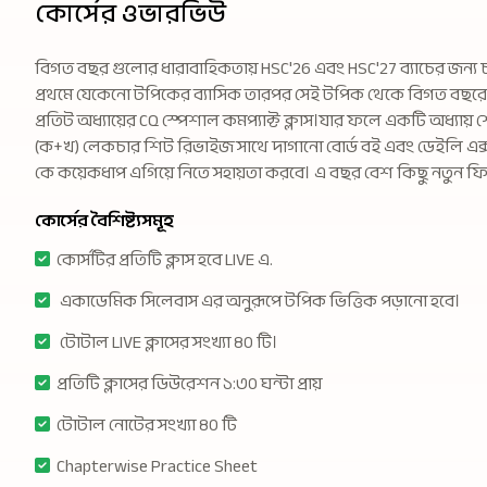
কোর্সের ওভারভিউ
বিগত বছর গুলোর ধারাবাহিকতায় HSC'26 এবং HSC'27 ব্যাচের জন্য চল
প্রথমে যেকেনো টপিকের ব্যাসিক তারপর সেই টপিক থেকে বিগত বছরে আ
প্রতিট অধ্যায়ের CQ স্পেশাল কমপ্যাক্ট ক্লাস।যার ফলে একটি অধ্যায় শেষ
(ক+খ) লেকচার শিট রিভাইজ সাথে দাগানো বোর্ড বই এবং ডেইলি এক্সাম
কে কয়েকধাপ এগিয়ে নিতে সহায়তা করবে। এ বছর বেশ কিছু নতুন ফিচা
কোর্সের বৈশিষ্ট্যসমূহ
কোর্সটির প্রতিটি ক্লাস হবে LIVE এ.
একাডেমিক সিলেবাস এর অনুরূপে টপিক ভিত্তিক পড়ানো হবে।
টোটাল LIVE ক্লাসের সংখ্যা ৪০ টি।
প্রতিটি ক্লাসের ডিউরেশন ১:৩০ ঘন্টা প্রায়
টোটাল নোটের সংখ্যা ৪০ টি
Chapterwise Practice Sheet