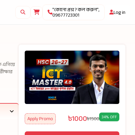
"কোনো প্রশ্ন ? কল করুন",
Log in
09677723301
কে এগিয়ে
ীক্ষার
৳1000
34% OFF
Apply Promo
৳1500