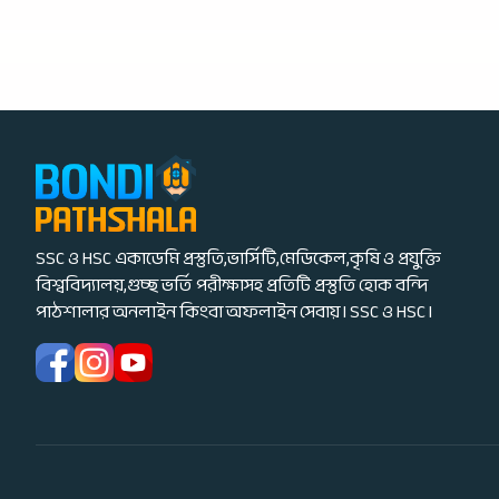
SSC ও HSC একাডেমি প্রস্তুতি,ভার্সিটি,মেডিকেল,কৃষি ও প্রযুক্তি
বিশ্ববিদ্যালয়,গুচ্ছ ভর্তি পরীক্ষাসহ প্রতিটি প্রস্তুতি হোক বন্দি
পাঠশালার অনলাইন কিংবা অফলাইন সেবায় I SSC ও HSC I