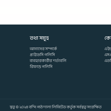
তথ্য সমূহ
কোর
আমাদের সম্পর্কে
এই
প্রাইভেসি পলিসি
এস
ব্যবহারকারীর শর্তাবলি
এড
রিফান্ড পলিসি
স্বত্ব © ২০২৪ বন্দি পাঠশালা লিমিটেড কর্তৃক সর্বস্বত্ব সংরক্ষিত